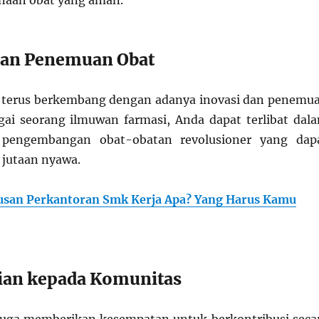
naan obat yang aman.
 dan Penemuan Obat
i terus berkembang dengan adanya inovasi dan penemu
gai seorang ilmuwan farmasi, Anda dapat terlibat dal
n pengembangan obat-obatan revolusioner yang dap
jutaan nyawa.
usan Perkantoran Smk Kerja Apa? Yang Harus Kamu
ian kepada Komunitas