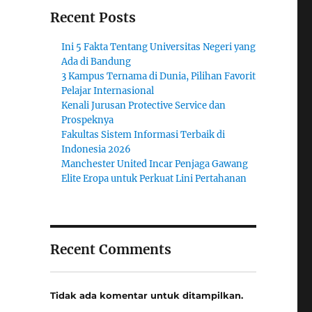
Recent Posts
Ini 5 Fakta Tentang Universitas Negeri yang
Ada di Bandung
3 Kampus Ternama di Dunia, Pilihan Favorit
Pelajar Internasional
Kenali Jurusan Protective Service dan
Prospeknya
Fakultas Sistem Informasi Terbaik di
Indonesia 2026
Manchester United Incar Penjaga Gawang
Elite Eropa untuk Perkuat Lini Pertahanan
Recent Comments
Tidak ada komentar untuk ditampilkan.