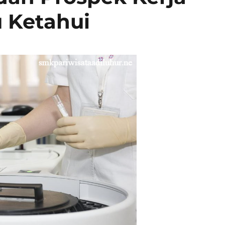
 Ketahui