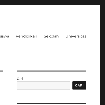
siswa
Pendidikan
Sekolah
Universitas
Cari
CARI