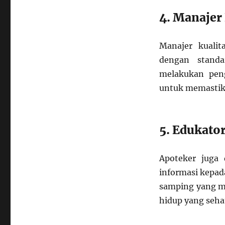
4. Manajer 
Manajer kuali
dengan standa
melakukan peng
untuk memastik
5. Edukato
Apoteker juga
informasi kepad
samping yang mu
hidup yang seha