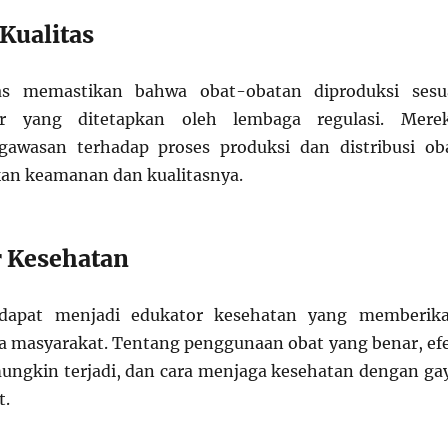
Kualitas
tas memastikan bahwa obat-obatan diproduksi sesu
r yang ditetapkan oleh lembaga regulasi. Mere
awasan terhadap proses produksi dan distribusi ob
an keamanan dan kualitasnya.
r Kesehatan
 dapat menjadi edukator kesehatan yang memberik
a masyarakat. Tentang penggunaan obat yang benar, ef
ngkin terjadi, dan cara menjaga kesehatan dengan ga
t.