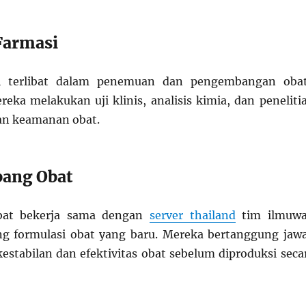
 Farmasi
asi terlibat dalam penemuan dan pengembangan oba
reka melakukan uji klinis, analisis kimia, dan peneliti
dan keamanan obat.
bang Obat
at bekerja sama dengan
server thailand
tim ilmuw
g formulasi obat yang baru. Mereka bertanggung jaw
estabilan dan efektivitas obat sebelum diproduksi seca