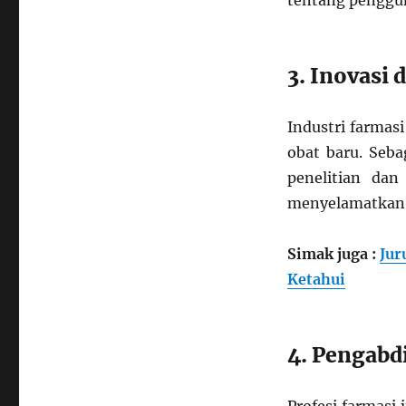
tentang penggu
3. Inovasi
Industri farmas
obat baru. Seba
penelitian da
menyelamatkan 
Simak juga :
Jur
Ketahui
4. Pengabd