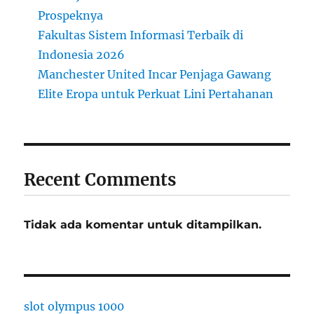
P
Prospeknya
e
Fakultas Sistem Informasi Terbaik di
l
a
Indonesia 2026
y
Manchester United Incar Penjaga Gawang
a
Elite Eropa untuk Perkuat Lini Pertahanan
r
a
n
T
e
r
Recent Comments
b
a
i
Tidak ada komentar untuk ditampilkan.
k
D
i
I
n
d
slot olympus 1000