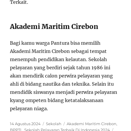
Terkait.
Akademi Maritim Cirebon
Bagi kamu warga Pantura bisa memilih
Akademi Maritim Cirebon sebagai tempat
menempuh pendidikan kelautan. Sekolah
pelayaran yang berdiri sejak tahun 1986 ini
akan mendirik calon perwira pelayaran yang
ahli di bidang nautika dan teknika. Selain itu
mendidik siswanya menjadi perwira pelayaran
kyang ompeten bidang ketatalaksanaan
pelayaran niaga.
P
C
T
14 Agustus 2024
Sekolah
Akademi Maritim Cirebon
,
o
a
a
BPPTL
,
Sekolah Pelayaran Terbaik Di Indonesia 2024