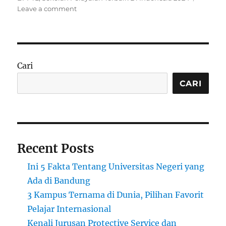
s
o
t
g
Leave a comment
t
n
e
s
e
I
g
d
n
o
o
i
r
n
l
i
Cari
a
e
h
s
CARI
D
a
f
t
a
Recent Posts
r
S
Ini 5 Fakta Tentang Universitas Negeri yang
e
k
Ada di Bandung
o
3 Kampus Ternama di Dunia, Pilihan Favorit
l
Pelajar Internasional
a
h
Kenali Jurusan Protective Service dan