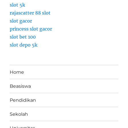
o
slot 5k
n
rajascatter 88 slot
e
s
slot gacor
i
princess slot gacor
a
slot bet 100
2
0
slot depo 5k
2
4
Home
Beasiswa
Pendidikan
Sekolah