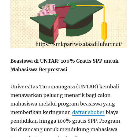
Beasiswa di UNTAR: 100% Gratis SPP untuk
Mahasiswa Berprestasi
Universitas Tarumanagara (UNTAR) kembali
menawarkan peluang menarik bagi calon
mahasiswa melalui program beasiswa yang
memberikan keringanan
daftar sbobet
biaya
pendidikan hingga 100% gratis SPP. Program
ini dirancang untuk mendukung mahasiswa