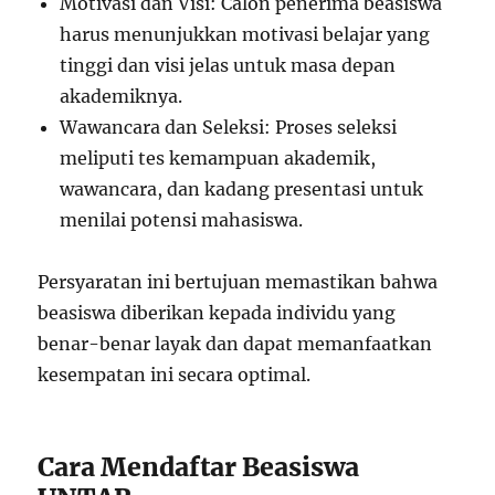
Motivasi dan Visi: Calon penerima beasiswa
harus menunjukkan motivasi belajar yang
tinggi dan visi jelas untuk masa depan
akademiknya.
Wawancara dan Seleksi: Proses seleksi
meliputi tes kemampuan akademik,
wawancara, dan kadang presentasi untuk
menilai potensi mahasiswa.
Persyaratan ini bertujuan memastikan bahwa
beasiswa diberikan kepada individu yang
benar-benar layak dan dapat memanfaatkan
kesempatan ini secara optimal.
Cara Mendaftar Beasiswa