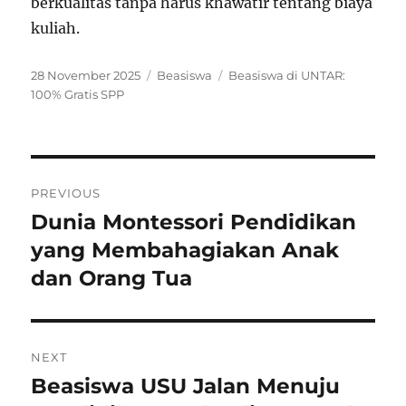
berkualitas tanpa harus khawatir tentang biaya
kuliah.
P
C
T
28 November 2025
Beasiswa
Beasiswa di UNTAR:
o
a
a
100% Gratis SPP
s
t
g
t
e
s
e
g
d
o
N
o
r
PREVIOUS
n
i
a
Dunia Montessori Pendidikan
P
e
r
yang Membahagiakan Anak
s
v
e
dan Orang Tua
i
v
i
g
o
NEXT
a
u
Beasiswa USU Jalan Menuju
N
s
s