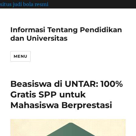
situs judi bola resmi
Informasi Tentang Pendidikan
dan Universitas
MENU
Beasiswa di UNTAR: 100%
Gratis SPP untuk
Mahasiswa Berprestasi