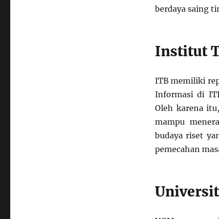
berdaya saing ti
Institut
ITB memiliki re
Informasi di I
Oleh karena it
mampu menerapk
budaya riset ya
pemecahan masa
Universi