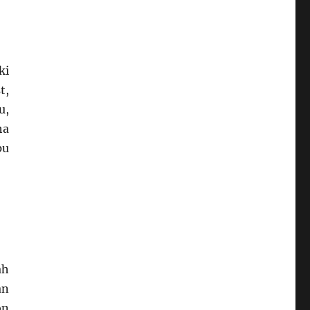
ki
t,
u,
ha
pu
ah
an
on