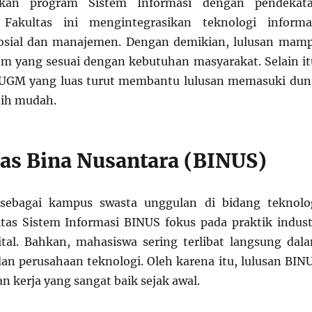
an program Sistem Informasi dengan pendekat
r. Fakultas ini mengintegrasikan teknologi informa
osial dan manajemen. Dengan demikian, lulusan mam
m yang sesuai dengan kebutuhan masyarakat. Selain it
i UGM yang luas turut membantu lulusan memasuki dun
bih mudah.
tas Bina Nusantara (BINUS)
sebagai kampus swasta unggulan di bidang teknolo
ltas Sistem Informasi BINUS fokus pada praktik indust
ital. Bahkan, mahasiswa sering terlibat langsung dal
dan perusahaan teknologi. Oleh karena itu, lulusan BIN
n kerja yang sangat baik sejak awal.