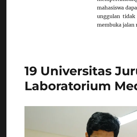
mahasiswa dapat
unggulan tidak
membuka jalan me
19 Universitas Ju
Laboratorium Me