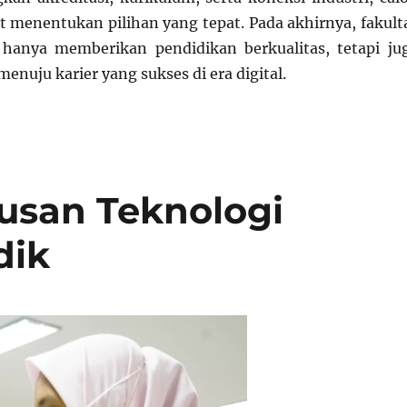
 menentukan pilihan yang tepat. Pada akhirnya, fakult
 hanya memberikan pendidikan berkualitas, tetapi ju
nuju karier yang sukses di era digital.
rusan Teknologi
dik