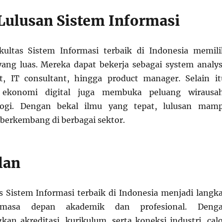
Lulusan Sistem Informasi
kultas Sistem Informasi terbaik di Indonesia memili
yang luas. Mereka dapat bekerja sebagai system analys
t, IT consultant, hingga product manager. Selain it
ekonomi digital juga membuka peluang wirausa
ologi. Dengan bekal ilmu yang tepat, lulusan mam
 berkembang di berbagai sektor.
lan
s Sistem Informasi terbaik di Indonesia menjadi langk
 masa depan akademik dan profesional. Deng
n akreditasi, kurikulum, serta koneksi industri, cal