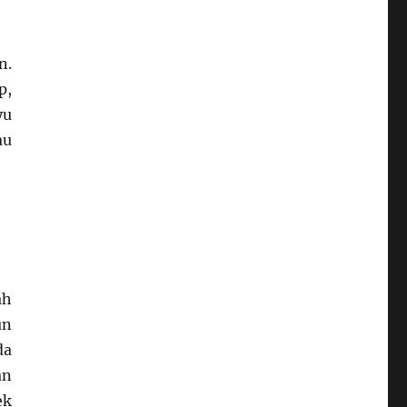
n.
p,
yu
au
ah
un
da
an
ek