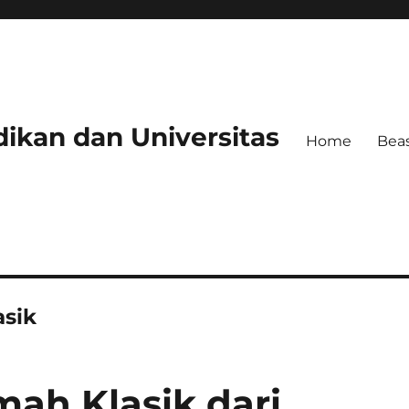
ikan dan Universitas
Home
Bea
sik
ah Klasik dari