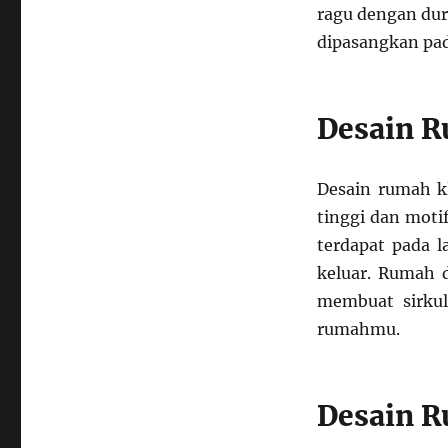
ragu dengan dur
dipasangkan pad
Desain R
Desain rumah k
tinggi dan moti
terdapat pada l
keluar. Rumah d
membuat sirku
rumahmu.
Desain R