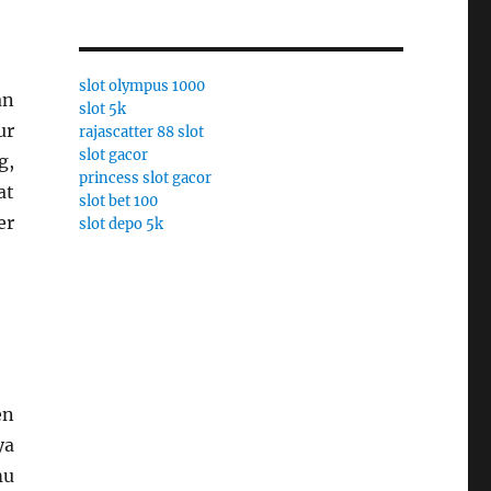
slot olympus 1000
an
slot 5k
ur
rajascatter 88 slot
slot gacor
g,
princess slot gacor
at
slot bet 100
er
slot depo 5k
en
ya
mu