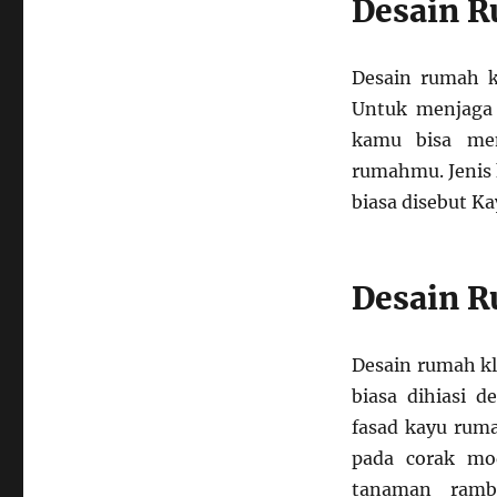
Desain R
Desain rumah 
Untuk menjaga 
kamu bisa mem
rumahmu. Jenis 
biasa disebut Ka
Desain R
Desain rumah kl
biasa dihiasi 
fasad kayu rum
pada corak mo
tanaman ramb