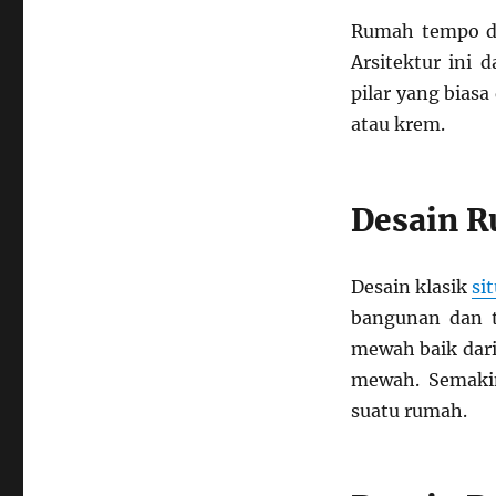
Rumah tempo du
Arsitektur ini
pilar yang bias
atau krem.
Desain 
Desain klasik
si
bangunan dan 
mewah baik dar
mewah. Semaki
suatu rumah.