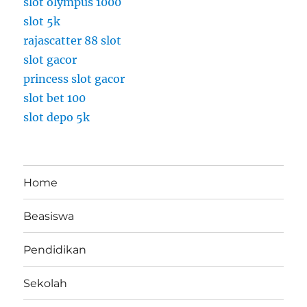
slot olympus 1000
H
slot 5k
a
rajascatter 88 slot
r
a
slot gacor
p
princess slot gacor
a
slot bet 100
n
B
slot depo 5k
a
n
g
s
Home
a
Beasiswa
Pendidikan
Sekolah