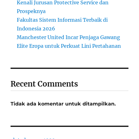
i
Kenali Jurusan Protective Service dan
k
Prospeknya
d
Fakultas Sistem Informasi Terbaik di
i
I
Indonesia 2026
n
Manchester United Incar Penjaga Gawang
s
Elite Eropa untuk Perkuat Lini Pertahanan
t
i
t
u
t
T
Recent Comments
e
k
a
Tidak ada komentar untuk ditampilkan.
n
o
l
o
g
i