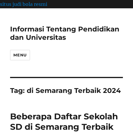
situs judi bola resmi
Informasi Tentang Pendidikan
dan Universitas
MENU
Tag:
di Semarang Terbaik 2024
Beberapa Daftar Sekolah
SD di Semarang Terbaik