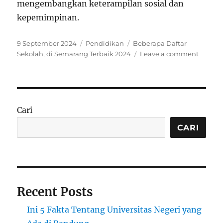
mengembangkan keterampilan sosial dan
kepemimpinan.
P
C
T
9 September 2024
Pendidikan
Beberapa Daftar
o
a
a
o
Sekolah
,
di Semarang Terbaik 2024
Leave a comment
s
t
g
n
t
e
s
B
e
g
e
d
o
b
o
r
e
Cari
n
i
r
e
a
CARI
s
p
a
D
a
f
Recent Posts
t
a
Ini 5 Fakta Tentang Universitas Negeri yang
r
S