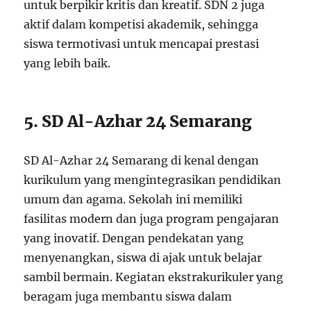
untuk berpikir kritis dan kreatif. SDN 2 juga
aktif dalam kompetisi akademik, sehingga
siswa termotivasi untuk mencapai prestasi
yang lebih baik.
5. SD Al-Azhar 24 Semarang
SD Al-Azhar 24 Semarang di kenal dengan
kurikulum yang mengintegrasikan pendidikan
umum dan agama. Sekolah ini memiliki
fasilitas modern dan juga program pengajaran
yang inovatif. Dengan pendekatan yang
menyenangkan, siswa di ajak untuk belajar
sambil bermain. Kegiatan ekstrakurikuler yang
beragam juga membantu siswa dalam