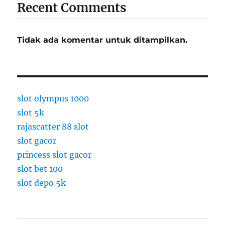
Recent Comments
r
i
y
Tidak ada komentar untuk ditampilkan.
a
n
g
A
d
a
slot olympus 1000
d
slot 5k
i
rajascatter 88 slot
B
a
slot gacor
n
princess slot gacor
d
slot bet 100
u
n
slot depo 5k
g