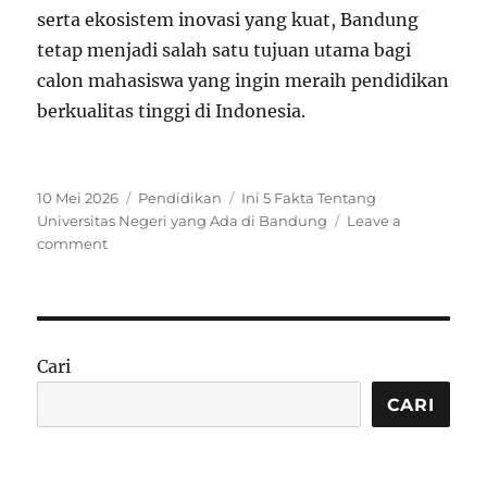
serta ekosistem inovasi yang kuat, Bandung
tetap menjadi salah satu tujuan utama bagi
calon mahasiswa yang ingin meraih pendidikan
berkualitas tinggi di Indonesia.
P
C
T
10 Mei 2026
Pendidikan
Ini 5 Fakta Tentang
o
a
a
Universitas Negeri yang Ada di Bandung
Leave a
s
o
t
g
comment
t
n
e
s
e
I
g
d
n
o
o
i
r
n
5
i
Cari
F
e
a
s
CARI
k
t
a