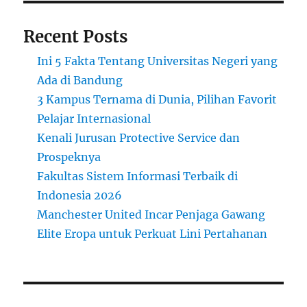
T
e
Recent Posts
n
t
Ini 5 Fakta Tentang Universitas Negeri yang
a
n
Ada di Bandung
g
3 Kampus Ternama di Dunia, Pilihan Favorit
U
Pelajar Internasional
n
i
Kenali Jurusan Protective Service dan
v
Prospeknya
e
Fakultas Sistem Informasi Terbaik di
r
s
Indonesia 2026
i
Manchester United Incar Penjaga Gawang
t
Elite Eropa untuk Perkuat Lini Pertahanan
a
s
N
e
g
e