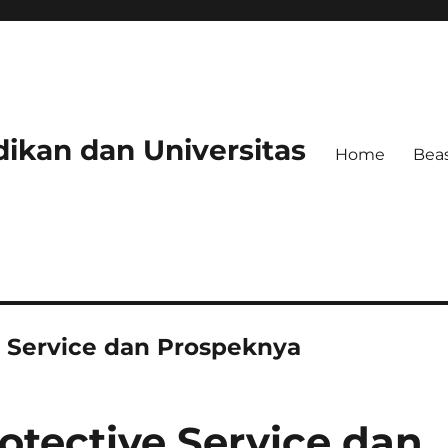
ikan dan Universitas
Home
Bea
e Service dan Prospeknya
otective Service dan