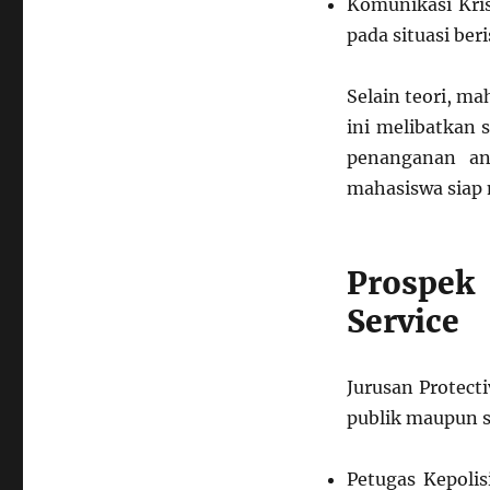
Komunikasi Kri
pada situasi beri
Selain teori, ma
ini melibatkan 
penanganan an
mahasiswa siap 
Prospek
Service
Jurusan Protect
publik maupun sw
Petugas Kepol