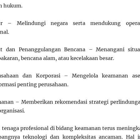
n hukum.
ter – Melindungi negara serta mendukung opera
nal.
at dan Penanggulangan Bencana – Menangani situa
ebakaran, bencana alam, atau kecelakaan besar.
sahaan dan Korporasi – Mengelola keamanan ase
nformasi penting perusahaan.
anan – Memberikan rekomendasi strategi perlindung
rganisasi.
tenaga profesional di bidang keamanan terus meningk
bangnya teknologi dan kompleksitas ancaman. Hal i