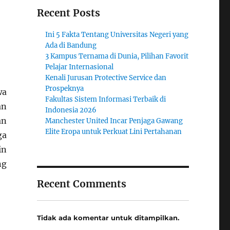
Recent Posts
Ini 5 Fakta Tentang Universitas Negeri yang
Ada di Bandung
3 Kampus Ternama di Dunia, Pilihan Favorit
Pelajar Internasional
Kenali Jurusan Protective Service dan
Prospeknya
wa
Fakultas Sistem Informasi Terbaik di
an
Indonesia 2026
an
Manchester United Incar Penjaga Gawang
Elite Eropa untuk Perkuat Lini Pertahanan
ga
in
ng
Recent Comments
Tidak ada komentar untuk ditampilkan.