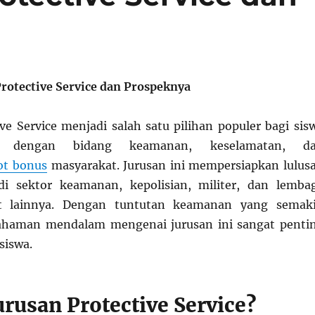
Protective Service dan Prospeknya
ive Service menjadi salah satu pilihan populer bagi sis
ik dengan bidang keamanan, keselamatan, d
ot bonus
masyarakat. Jurusan ini mempersiapkan lulus
di sektor keamanan, kepolisian, militer, dan lemba
at lainnya. Dengan tuntutan keamanan yang semak
haman mendalam mengenai jurusan ini sangat penti
siswa.
urusan Protective Service?