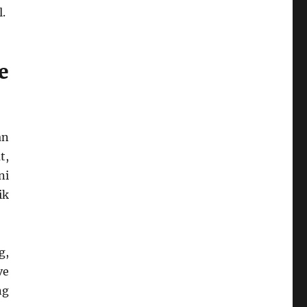
.
e
an
t,
ni
ik
g,
ve
ng