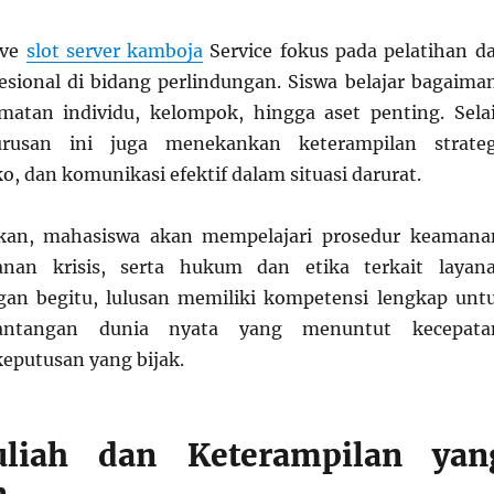
ive
slot server kamboja
Service fokus pada pelatihan d
esional di bidang perlindungan. Siswa belajar bagaima
matan individu, kelompok, hingga aset penting. Sela
jurusan ini juga menekankan keterampilan strateg
, dan komunikasi efektif dalam situasi darurat.
kan, mahasiswa akan mempelajari prosedur keamana
anan krisis, serta hukum dan etika terkait layan
an begitu, lulusan memiliki kompetensi lengkap unt
antangan dunia nyata yang menuntut kecepata
keputusan yang bijak.
liah dan Keterampilan yan