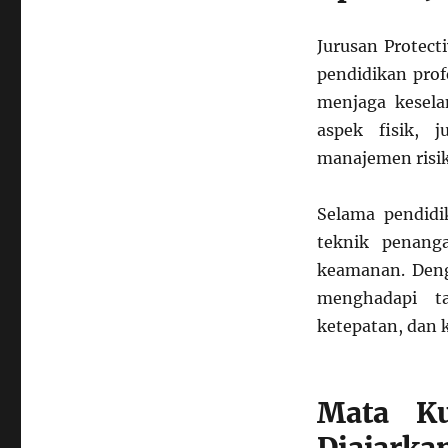
Jurusan Protect
pendidikan prof
menjaga kesela
aspek fisik, 
manajemen risiko
Selama pendidi
teknik penang
keamanan. Deng
menghadapi t
ketepatan, dan 
Mata Ku