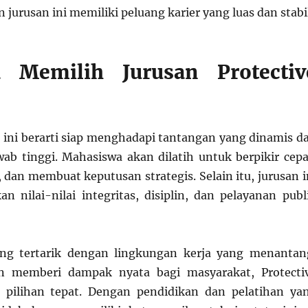
jurusan ini memiliki peluang karier yang luas dan stabil
 Memilih Jurusan Protectiv
 ini berarti siap menghadapi tantangan yang dinamis d
ab tinggi. Mahasiswa akan dilatih untuk berpikir cepa
 dan membuat keputusan strategis. Selain itu, jurusan i
 nilai-nilai integritas, disiplin, dan pelayanan publ
ng tertarik dengan lingkungan kerja yang menantan
n memberi dampak nyata bagi masyarakat, Protecti
i pilihan tepat. Dengan pendidikan dan pelatihan ya