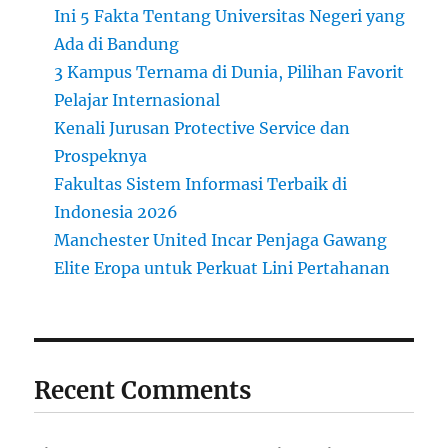
Ini 5 Fakta Tentang Universitas Negeri yang
S
u
Ada di Bandung
l
3 Kampus Ternama di Dunia, Pilihan Favorit
t
Pelajar Internasional
a
n
Kenali Jurusan Protective Service dan
d
Prospeknya
e
Fakultas Sistem Informasi Terbaik di
n
g
Indonesia 2026
a
Manchester United Incar Penjaga Gawang
n
Elite Eropa untuk Perkuat Lini Pertahanan
B
i
a
y
a
F
Recent Comments
a
n
t