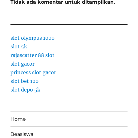
Tidak ada komentar untuk ditampilkan.
a
s
t
i
s
d
slot olympus 1000
i
slot 5k
I
rajascatter 88 slot
n
d
slot gacor
o
princess slot gacor
n
slot bet 100
e
s
slot depo 5k
i
a
Home
Beasiswa