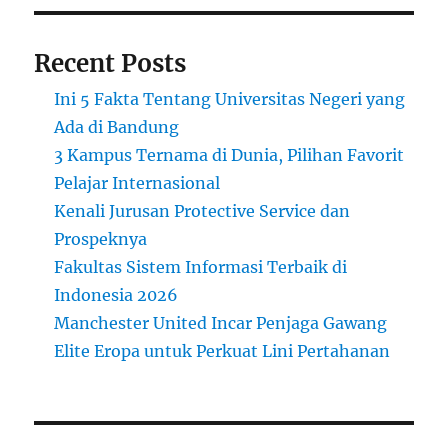
u
n
Recent Posts
t
a
Ini 5 Fakta Tentang Universitas Negeri yang
n
s
Ada di Bandung
i
3 Kampus Ternama di Dunia, Pilihan Favorit
T
Pelajar Internasional
e
r
Kenali Jurusan Protective Service dan
b
Prospeknya
a
Fakultas Sistem Informasi Terbaik di
i
k
Indonesia 2026
d
Manchester United Incar Penjaga Gawang
i
Elite Eropa untuk Perkuat Lini Pertahanan
I
n
d
o
n