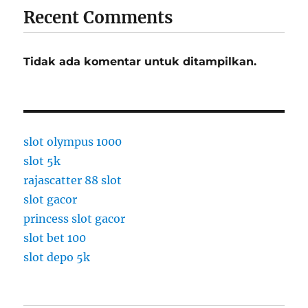
e
Recent Comments
s
i
a
Tidak ada komentar untuk ditampilkan.
Y
a
n
g
H
a
slot olympus 1000
r
slot 5k
u
rajascatter 88 slot
s
K
slot gacor
a
princess slot gacor
m
slot bet 100
u
P
slot depo 5k
a
h
a