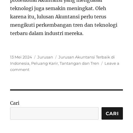
profesional Akuntansi yang menguasai
teknologi juga semakin meningkat. Oleh
karena itu, lulusan Akuntansi perlu terus
mengikuti perkembangan tren dan teknologi
terbaru dalam industri mereka.
P
C
T
13 Mei 2024
Jurusan
Jurusan Akuntansi Terbaik di
o
a
a
Indonesia
,
Peluang Karir
,
Tantangan dan Tren
Leave a
s
o
t
g
comment
t
n
e
s
e
J
g
d
u
o
o
r
r
n
u
i
Cari
s
e
a
s
CARI
n
A
k