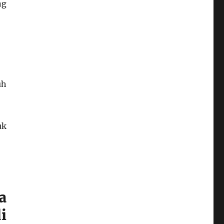
ng
uh
uk
a
i