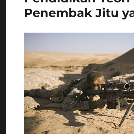
Penembak Jitu ya