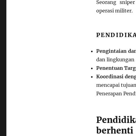
Seorang snipe
operasi militer.
PENDIDIK
Pengintaian da
dan lingkungan 
Penentuan Targ
Koordinasi den
mencapai tujuan
Penerapan Pendi
Pendidi
berhenti 