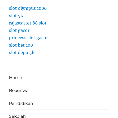
s
K
slot olympus 1000
a
slot 5k
m
rajascatter 88 slot
u
K
slot gacor
e
princess slot gacor
t
slot bet 100
a
h
slot depo 5k
u
i
Home
Beasiswa
Pendidikan
Sekolah