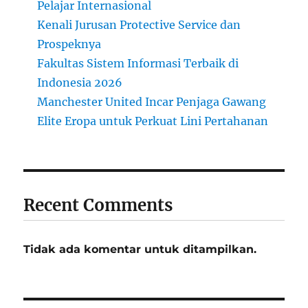
Pelajar Internasional
n
S
Kenali Jurusan Protective Service dan
m
Prospeknya
k
Fakultas Sistem Informasi Terbaik di
K
e
Indonesia 2026
r
Manchester United Incar Penjaga Gawang
j
Elite Eropa untuk Perkuat Lini Pertahanan
a
A
p
a
?
Y
Recent Comments
a
n
g
Tidak ada komentar untuk ditampilkan.
H
a
r
u