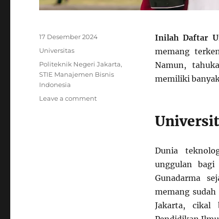
Posted
17 Desember 2024
Inilah Daftar 
on
Categories
Universitas
memang terkena
Tags
Politeknik Negeri Jakarta
,
Namun, tahuka
STIE Manajemen Bisnis
memiliki banyak
Indonesia
on
Leave a comment
Inilah
Universi
Daftar
Universitas
Terbaik
Di
Dunia teknolo
Depok
unggulan bagi 
Gunadarma sej
memang sudah f
Jakarta, cika