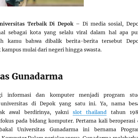
Universitas Terbaik Di Depok –
Di media sosial, Dep
l sebagai kota yang selalu viral dalam hal apa pu
h kamu bahwa dibalik berita-berita tersebut Dep
 kampus mulai dari negeri hingga swasta.
tas Gunadarma
gi informasi dan komputer menjadi program stu
universitas di Depok yang satu ini. Ya, nama bes
ak awal berdirinya, yakni
slot thailand
tahun 198
okus pada bidang komputer. Pertama kali beroperasi 
l bakal Universitas Gunadarma ini bernama Progr