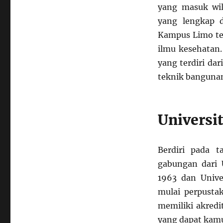
yang masuk wil
yang lengkap 
Kampus Limo terd
ilmu kesehatan.
yang terdiri da
teknik banguna
Universit
Berdiri pada 
gabungan dari 
1963 dan Unive
mulai perpustak
memiliki akredi
yang dapat kamu