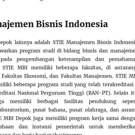
ajemen Bisnis Indonesia
Depok lainnya adalah STIE Manajemen Bisnis Indonesi
arkan program studi di bidang bisnis dan manajem
 pada pengembangan keterampilan dan pemaham
. STIE MBI memiliki beberapa fakultas, di antaran
s, Fakultas Ekonomi, dan Fakultas Manajemen. STIE M
liki beberapa program studi yang telah terakreditasi
ditasi Nasional Perguruan Tinggi (BAN-PT). Selain it
 memiliki berbagai fasilitas pendukung seper
aboratorium, pusat bahasa, pusat olahraga, dan asra
E MBI Depok juga memiliki program kerja sama deng
sahaan dan instansi pemerintah untuk memberik