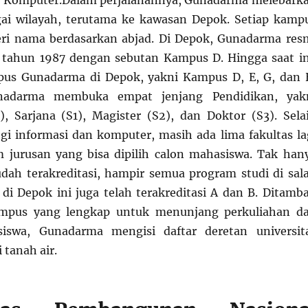
u Komputer.Dalam perjalanannya, Gunadarma melebark
gai wilayah, terutama ke kawasan Depok. Setiap kamp
ri nama berdasarkan abjad. Di Depok, Gunadarma res
 tahun 1987 dengan sebutan Kampus D. Hingga saat in
us Gunadarma di Depok, yakni Kampus D, E, G, dan 
unadarma membuka empat jenjang Pendidikan, yak
), Sarjana (S1), Magister (S2), dan Doktor (S3). Sela
ogi informasi dan komputer, masih ada lima fakultas la
 jurusan yang bisa dipilih calon mahasiswa. Tak han
ah terakreditasi, hampir semua program studi di sal
s di Depok ini juga telah terakreditasi A dan B. Ditamb
 kampus yang lengkap untuk menunjang perkuliahan d
iswa, Gunadarma mengisi daftar deretan universit
 tanah air.