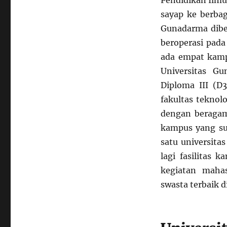
Pendidikan Ilm
sayap ke berba
Gunadarma dibe
beroperasi pada
ada empat kamp
Universitas G
Diploma III (D3
fakultas teknol
dengan beragam
kampus yang sud
satu universita
lagi fasilitas
kegiatan mahas
swasta terbaik di