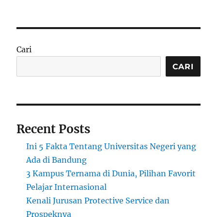
s
t
g
n
t
e
s
U
e
g
n
d
o
i
o
r
v
Cari
n
i
e
e
r
CARI
s
s
i
t
a
s
Recent Posts
y
a
Ini 5 Fakta Tentang Universitas Negeri yang
n
g
Ada di Bandung
M
3 Kampus Ternama di Dunia, Pilihan Favorit
e
Pelajar Internasional
n
j
Kenali Jurusan Protective Service dan
a
Prospeknya