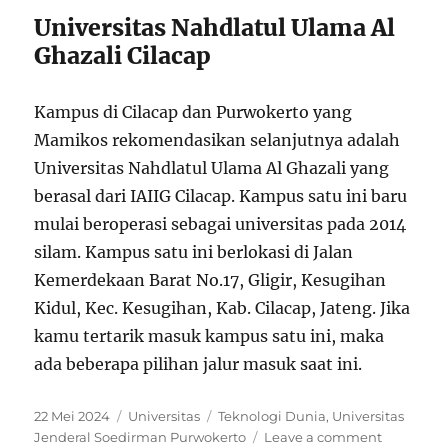
Universitas Nahdlatul Ulama Al
Ghazali Cilacap
Kampus di Cilacap dan Purwokerto yang
Mamikos rekomendasikan selanjutnya adalah
Universitas Nahdlatul Ulama Al Ghazali yang
berasal dari IAIIG Cilacap. Kampus satu ini baru
mulai beroperasi sebagai universitas pada 2014
silam. Kampus satu ini berlokasi di Jalan
Kemerdekaan Barat No.17, Gligir, Kesugihan
Kidul, Kec. Kesugihan, Kab. Cilacap, Jateng. Jika
kamu tertarik masuk kampus satu ini, maka
ada beberapa pilihan jalur masuk saat ini.
P
C
T
22 Mei 2024
Universitas
Teknologi Dunia
,
Universitas
o
a
a
o
Jenderal Soedirman Purwokerto
Leave a comment