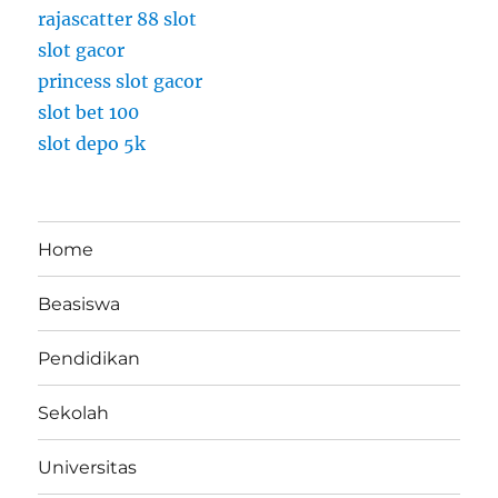
rajascatter 88 slot
c
a
slot gacor
p
princess slot gacor
slot bet 100
slot depo 5k
Home
Beasiswa
Pendidikan
Sekolah
Universitas