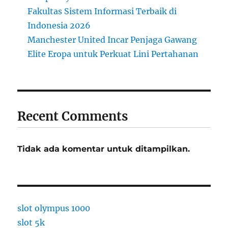
d
Fakultas Sistem Informasi Terbaik di
i
P
Indonesia 2026
i
Manchester United Incar Penjaga Gawang
l
Elite Eropa untuk Perkuat Lini Pertahanan
i
h
a
n
T
e
Recent Comments
r
b
a
Tidak ada komentar untuk ditampilkan.
i
k
d
i
C
i
slot olympus 1000
l
slot 5k
a