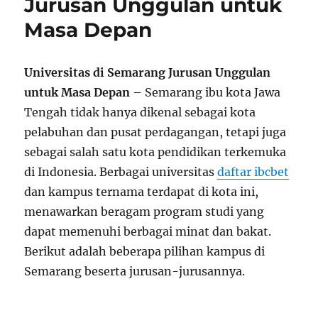
Jurusan Unggulan untuk
Masa Depan
Universitas di Semarang Jurusan Unggulan
untuk Masa Depan
– Semarang ibu kota Jawa
Tengah tidak hanya dikenal sebagai kota
pelabuhan dan pusat perdagangan, tetapi juga
sebagai salah satu kota pendidikan terkemuka
di Indonesia. Berbagai universitas
daftar ibcbet
dan kampus ternama terdapat di kota ini,
menawarkan beragam program studi yang
dapat memenuhi berbagai minat dan bakat.
Berikut adalah beberapa pilihan kampus di
Semarang beserta jurusan-jurusannya.