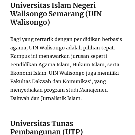
Universitas Islam Negeri
Walisongo Semarang (UIN
Walisongo)
Bagi yang tertarik dengan pendidikan berbasis
agama, UIN Walisongo adalah pilihan tepat.
Kampus ini menawarkan jurusan seperti
Pendidikan Agama Islam, Hukum Islam, serta
Ekonomi Islam. UIN Walisongo juga memiliki
Fakultas Dakwah dan Komunikasi, yang
menyediakan program studi Manajemen
Dakwah dan Jurnalistik Islam.
Universitas Tunas
Pembangunan (UTP)