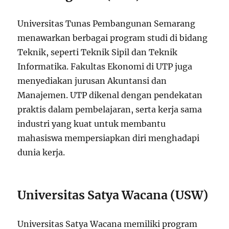
Universitas Tunas Pembangunan Semarang
menawarkan berbagai program studi di bidang
Teknik, seperti Teknik Sipil dan Teknik
Informatika. Fakultas Ekonomi di UTP juga
menyediakan jurusan Akuntansi dan
Manajemen. UTP dikenal dengan pendekatan
praktis dalam pembelajaran, serta kerja sama
industri yang kuat untuk membantu
mahasiswa mempersiapkan diri menghadapi
dunia kerja.
Universitas Satya Wacana (USW)
Universitas Satya Wacana memiliki program