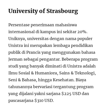
University of Strasbourg
Persentase penerimaan mahasiswa
internasional di kampus ini sekitar 20%.
Uniknya, universitas dengan nama populer
Unistra ini merupakan lembaga pendidikan
publik di Prancis yang menggunakan bahasa
Jerman sebagai pengantar. Beberapa program
studi yang banyak diminati di Unistra adalah
Ilmu Sosial & Humaniora, Sains & Teknologi,
Seni & Bahasa, hingga Kesehatan. Biaya
tahunannya bervariasi tergantung program
yang dijalani yakni sarjana $225 USD dan
pascasarjana $310 USD.