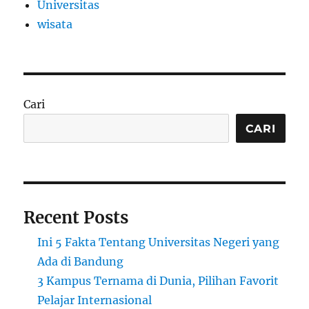
Universitas
wisata
Cari
CARI
Recent Posts
Ini 5 Fakta Tentang Universitas Negeri yang
Ada di Bandung
3 Kampus Ternama di Dunia, Pilihan Favorit
Pelajar Internasional