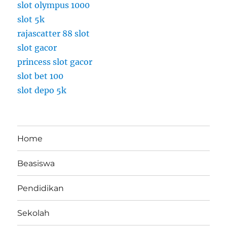
slot olympus 1000
slot 5k
rajascatter 88 slot
slot gacor
princess slot gacor
slot bet 100
slot depo 5k
Home
Beasiswa
Pendidikan
Sekolah