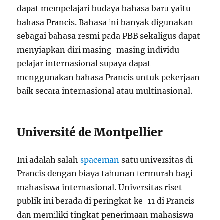
dapat mempelajari budaya bahasa baru yaitu
bahasa Prancis. Bahasa ini banyak digunakan
sebagai bahasa resmi pada PBB sekaligus dapat
menyiapkan diri masing-masing individu
pelajar internasional supaya dapat
menggunakan bahasa Prancis untuk pekerjaan
baik secara internasional atau multinasional.
Université de Montpellier
Ini adalah salah
spaceman
satu universitas di
Prancis dengan biaya tahunan termurah bagi
mahasiswa internasional. Universitas riset
publik ini berada di peringkat ke-11 di Prancis
dan memiliki tingkat penerimaan mahasiswa