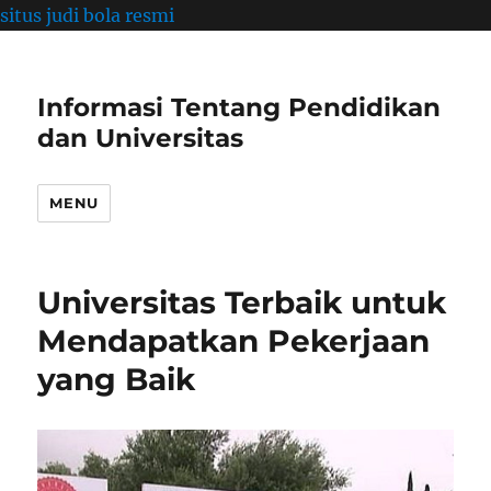
situs judi bola resmi
Informasi Tentang Pendidikan
dan Universitas
MENU
Universitas Terbaik untuk
Mendapatkan Pekerjaan
yang Baik