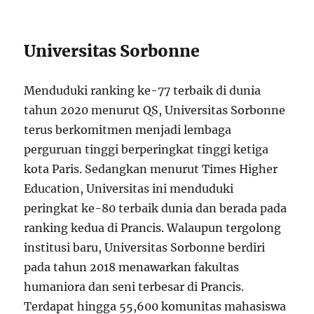
Universitas Sorbonne
Menduduki ranking ke-77 terbaik di dunia
tahun 2020 menurut QS, Universitas Sorbonne
terus berkomitmen menjadi lembaga
perguruan tinggi berperingkat tinggi ketiga
kota Paris. Sedangkan menurut Times Higher
Education, Universitas ini menduduki
peringkat ke-80 terbaik dunia dan berada pada
ranking kedua di Prancis. Walaupun tergolong
institusi baru, Universitas Sorbonne berdiri
pada tahun 2018 menawarkan fakultas
humaniora dan seni terbesar di Prancis.
Terdapat hingga 55,600 komunitas mahasiswa