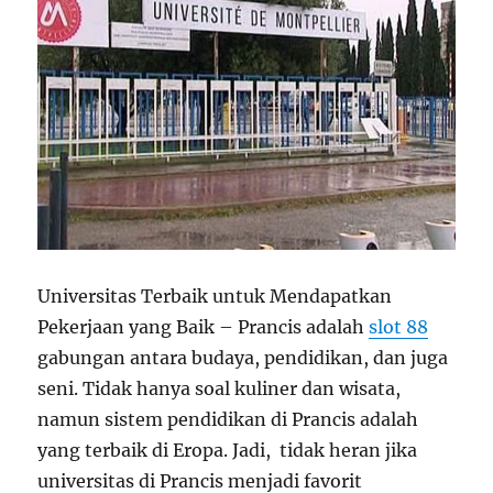
Universitas Terbaik untuk Mendapatkan
Pekerjaan yang Baik – Prancis adalah
slot 88
gabungan antara budaya, pendidikan, dan juga
seni. Tidak hanya soal kuliner dan wisata,
namun sistem pendidikan di Prancis adalah
yang terbaik di Eropa. Jadi, tidak heran jika
universitas di Prancis menjadi favorit