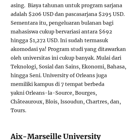
asing. Biaya tahunan untuk program sarjana
adalah $206 USD dan pascasarjana $295 USD.
Sementara itu, pengeluaran bulanan bagi
mahasiswa cukup bervariasi antara $692
hingga $1,272 USD. Ini sudah termasuk
akomodasi ya! Program studi yang ditawarkan
oleh universitas ini cukup banyak. Mulai dari
Teknologi, Sosial dan Sains, Ekonomi, Bahasa,
hingga Seni. University of Orleans juga
memiliki kampus di 7 tempat berbeda
yakni Orleans-la-Source, Bourges,
Châteauroux, Blois, Issoudun, Chartres, dan,
Tours.
Aix-Marseille University