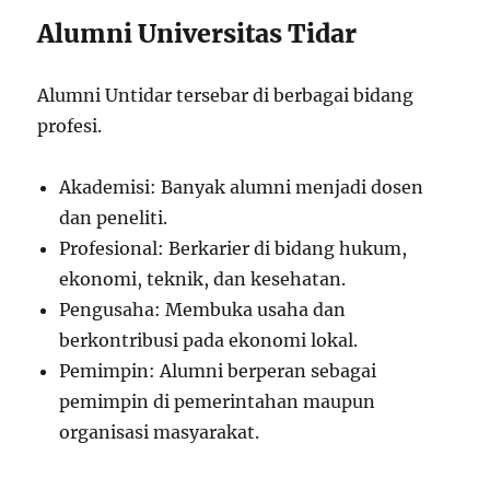
Alumni Universitas Tidar
Alumni Untidar tersebar di berbagai bidang
profesi.
Akademisi: Banyak alumni menjadi dosen
dan peneliti.
Profesional: Berkarier di bidang hukum,
ekonomi, teknik, dan kesehatan.
Pengusaha: Membuka usaha dan
berkontribusi pada ekonomi lokal.
Pemimpin: Alumni berperan sebagai
pemimpin di pemerintahan maupun
organisasi masyarakat.