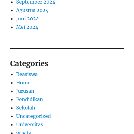
September 2024
Agustus 2024
Juni 2024
Mei 2024
Categories
Beasiswa
Home
Jurusan
Pendidikan
Sekolah
Uncategorized
Universitas
wisata