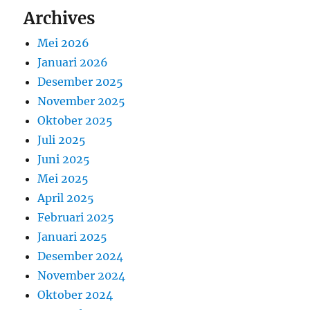
t
Archives
s
:
Mei 2026
Januari 2026
Desember 2025
November 2025
Oktober 2025
Juli 2025
Juni 2025
Mei 2025
April 2025
Februari 2025
Januari 2025
Desember 2024
November 2024
Oktober 2024