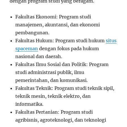
dengan program studi yang beragam.
Fakultas Ekonomi: Program studi
manajemen, akuntansi, dan ekonomi
pembangunan.
Fakultas Hukum: Program studi hukum
situs
spaceman
dengan fokus pada hukum
nasional dan daerah.
Fakultas Ilmu Sosial dan Politik: Program
studi administrasi publik, ilmu
pemerintahan, dan komunikasi.
Fakultas Teknik: Program studi teknik sipil,
teknik mesin, teknik elektro, dan
informatika.
Fakultas Pertanian: Program studi
agribisnis, agroteknologi, dan teknologi