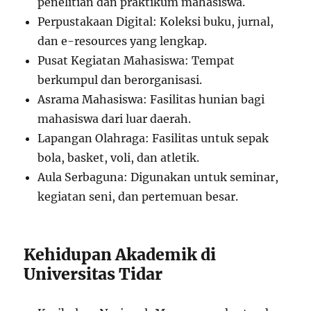
penelitian dan praktikum mahasiswa.
Perpustakaan Digital: Koleksi buku, jurnal,
dan e-resources yang lengkap.
Pusat Kegiatan Mahasiswa: Tempat
berkumpul dan berorganisasi.
Asrama Mahasiswa: Fasilitas hunian bagi
mahasiswa dari luar daerah.
Lapangan Olahraga: Fasilitas untuk sepak
bola, basket, voli, dan atletik.
Aula Serbaguna: Digunakan untuk seminar,
kegiatan seni, dan pertemuan besar.
Kehidupan Akademik di
Universitas Tidar