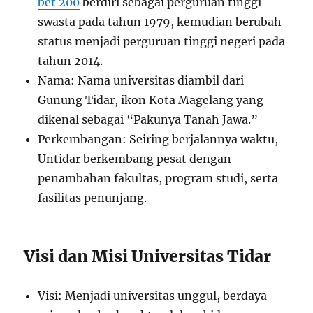
bet 200
berdiri sebagai perguruan tinggi
swasta pada tahun 1979, kemudian berubah
status menjadi perguruan tinggi negeri pada
tahun 2014.
Nama: Nama universitas diambil dari
Gunung Tidar, ikon Kota Magelang yang
dikenal sebagai “Pakunya Tanah Jawa.”
Perkembangan: Seiring berjalannya waktu,
Untidar berkembang pesat dengan
penambahan fakultas, program studi, serta
fasilitas penunjang.
Visi dan Misi Universitas Tidar
Visi: Menjadi universitas unggul, berdaya