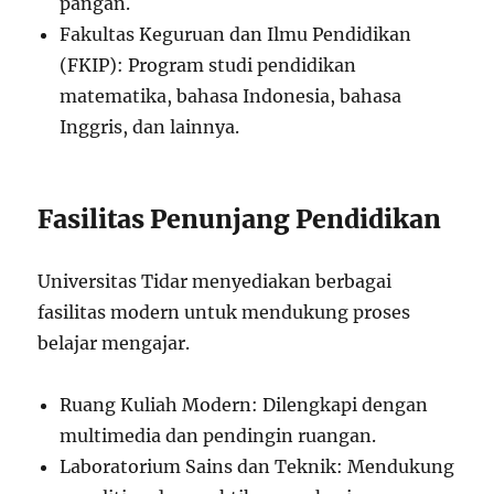
pangan.
Fakultas Keguruan dan Ilmu Pendidikan
(FKIP): Program studi pendidikan
matematika, bahasa Indonesia, bahasa
Inggris, dan lainnya.
Fasilitas Penunjang Pendidikan
Universitas Tidar menyediakan berbagai
fasilitas modern untuk mendukung proses
belajar mengajar.
Ruang Kuliah Modern: Dilengkapi dengan
multimedia dan pendingin ruangan.
Laboratorium Sains dan Teknik: Mendukung