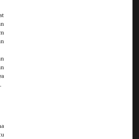
at
an
am
an
an
an
ya
.
na
tu