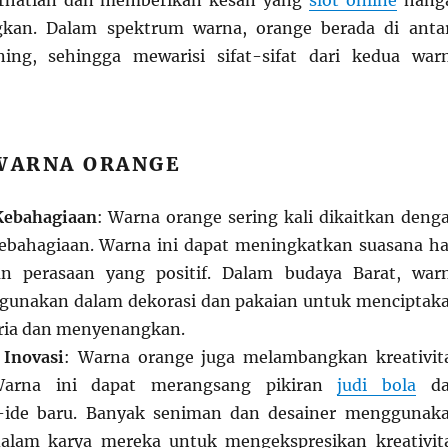
erhatian dan memberikan kesan yang
slot online
hang
kan. Dalam spektrum warna, orange berada di anta
ng, sehingga mewarisi sifat-sifat dari kedua war
 WARNA ORANGE
Kebahagiaan
: Warna orange sering kali dikaitkan deng
ebahagiaan. Warna ini dapat meningkatkan suasana ha
n perasaan yang positif. Dalam budaya Barat, war
igunakan dalam dekorasi dan pakaian untuk menciptak
eria dan menyenangkan.
 Inovasi
: Warna orange juga melambangkan kreativit
Warna ini dapat merangsang pikiran
judi bola
da
-ide baru. Banyak seniman dan desainer menggunak
alam karya mereka untuk mengekspresikan kreativit