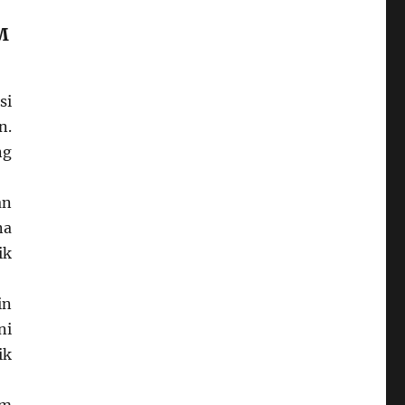
M
si
n.
ng
an
na
ik
in
ni
ik