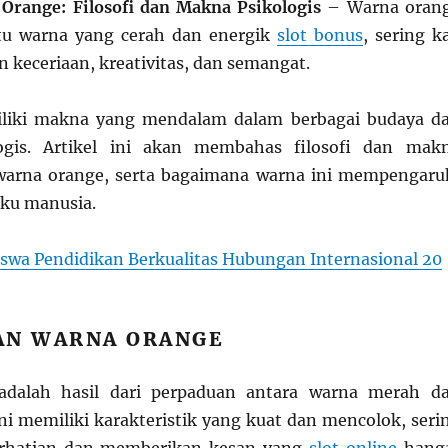
Orange: Filosofi dan Makna Psikologis
– Warna oran
atu warna yang cerah dan energik
slot bonus
, sering ka
 keceriaan, kreativitas, dan semangat.
liki makna yang mendalam dalam berbagai budaya d
ogis. Artikel ini akan membahas filosofi dan mak
 warna orange, serta bagaimana warna ini mempengaru
aku manusia.
iswa Pendidikan Berkualitas Hubungan Internasional 20
AN WARNA ORANGE
adalah hasil dari perpaduan antara warna merah d
ni memiliki karakteristik yang kuat dan mencolok, seri