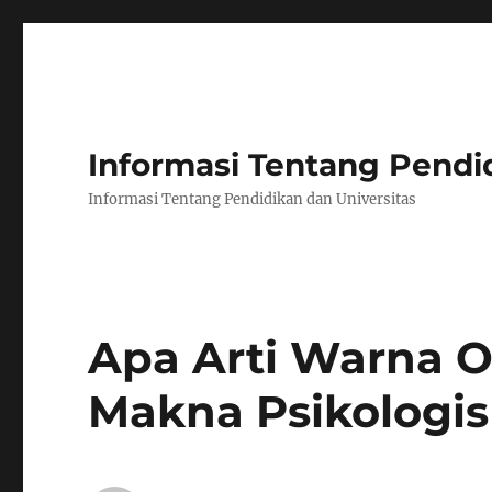
Informasi Tentang Pendid
Informasi Tentang Pendidikan dan Universitas
Apa Arti Warna Or
Makna Psikologis