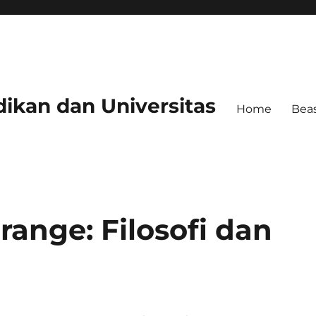
ikan dan Universitas
Home
Bea
ange: Filosofi dan