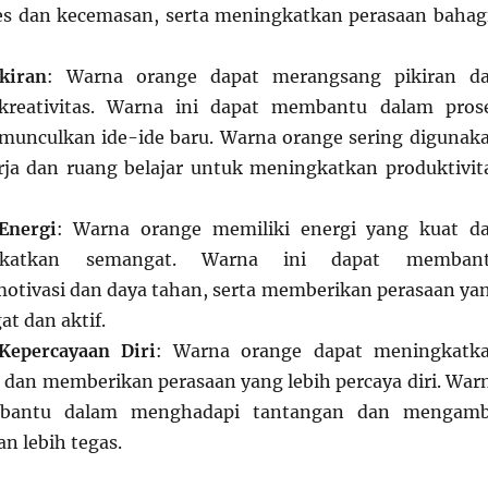
es dan kecemasan, serta meningkatkan perasaan bahag
kiran
: Warna orange dapat merangsang pikiran d
kreativitas. Warna ini dapat membantu dalam pros
munculkan ide-ide baru. Warna orange sering digunak
ja dan ruang belajar untuk meningkatkan produktivit
Energi
: Warna orange memiliki energi yang kuat d
gkatkan semangat. Warna ini dapat memban
tivasi dan daya tahan, serta memberikan perasaan ya
t dan aktif.
Kepercayaan Diri
: Warna orange dapat meningkatk
i dan memberikan perasaan yang lebih percaya diri. War
bantu dalam menghadapi tantangan dan mengamb
n lebih tegas.