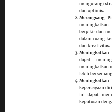
mengurangi str
dan optimis.
Merangsang Pi
meningkatkan 
berpikir dan me
dalam ruang ker
dan kreativitas.
Meningkatkan 
dapat menin
meningkatkan mo
lebih bersemanga
Meningkatkan 
kepercayaan dir
ini dapat mem
keputusan denga