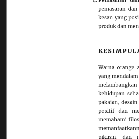
Pemasaran dan
pemasaran dan 
kesan yang posi
produk dan men
KESIMPUL
Warna orange a
yang mendalam d
melambangkan k
kehidupan seha
pakaian, desain
positif dan m
memahami filoso
memanfaatkann
pikiran, dan 