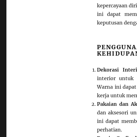
kepercayaan dir
ini dapat mem
keputusan denga
PENGGU
KEHIDUPA
Dekorasi Inter
interior untu
Warna ini dapa
kerja untuk mem
Pakaian dan Ak
dan aksesori un
ini dapat membe
perhatian.