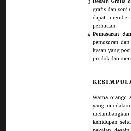
Desain Grafis 
grafis dan seni
dapat memberi
perhatian.
Pemasaran dan
pemasaran dan 
kesan yang posi
produk dan men
KESIMPUL
Warna orange a
yang mendalam d
melambangkan k
kehidupan seha
pakaian, desain