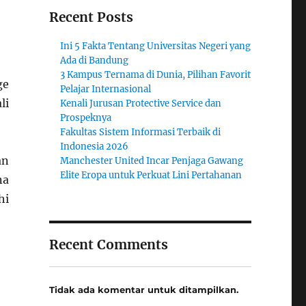
Recent Posts
Ini 5 Fakta Tentang Universitas Negeri yang
Ada di Bandung
3 Kampus Ternama di Dunia, Pilihan Favorit
ge
Pelajar Internasional
li
Kenali Jurusan Protective Service dan
Prospeknya
Fakultas Sistem Informasi Terbaik di
Indonesia 2026
an
Manchester United Incar Penjaga Gawang
Elite Eropa untuk Perkuat Lini Pertahanan
na
hi
Recent Comments
Tidak ada komentar untuk ditampilkan.