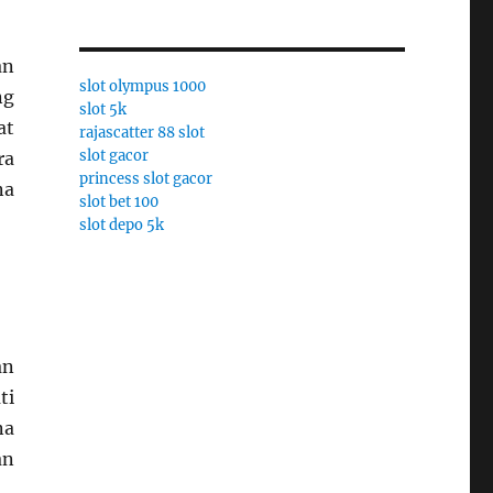
an
slot olympus 1000
ng
slot 5k
at
rajascatter 88 slot
slot gacor
ra
princess slot gacor
na
slot bet 100
slot depo 5k
an
ti
na
an