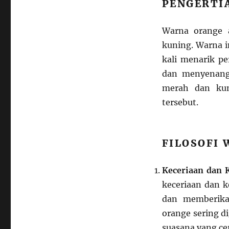
PENGERTI
Warna orange 
kuning. Warna i
kali menarik p
dan menyenang
merah dan kuni
tersebut.
FILOSOFI
Keceriaan dan 
keceriaan dan k
dan memberika
orange sering d
suasana yang c