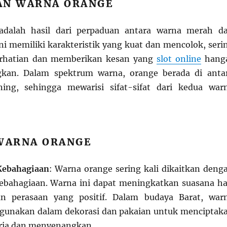
AN WARNA ORANGE
adalah hasil dari perpaduan antara warna merah d
ni memiliki karakteristik yang kuat dan mencolok, seri
erhatian dan memberikan kesan yang
slot online
hang
kan. Dalam spektrum warna, orange berada di anta
ng, sehingga mewarisi sifat-sifat dari kedua war
 WARNA ORANGE
Kebahagiaan
: Warna orange sering kali dikaitkan deng
ebahagiaan. Warna ini dapat meningkatkan suasana ha
n perasaan yang positif. Dalam budaya Barat, war
igunakan dalam dekorasi dan pakaian untuk menciptak
eria dan menyenangkan.